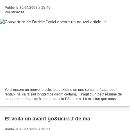
Publié le 30/04/2008 à 15:46
Par
MrRose
Voici encore un nouvel article, le deuxième en une semaine (autant de
rentabilité, ca faisait longtemps diront certain), il s’agit d’un petit résumé de
ma promenade jusqu'à la baie de « la Pérouse ». La mission que nous
avons acceptée, prélever des échantillons...
Et voila un avant go&ucirc;t de ma
Publié le 25/04/2008 à 15:34